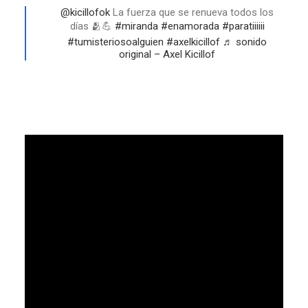
@kicillofok
La fuerza que se renueva todos los
días 🫂💪
#miranda
#enamorada
#paratiiiiii
#tumisteriosoalguien
#axelkicillof
♬ sonido
original – Axel Kicillof