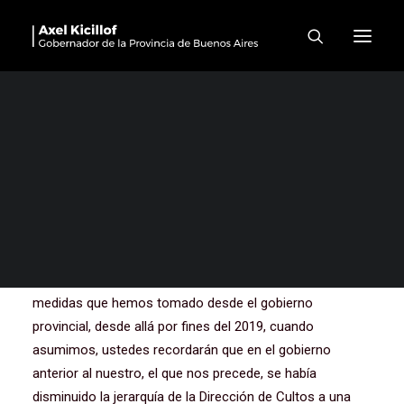
Encuentro con iglesias
evangélicas
Muchas gracias a todos y a todas. Primero empiezo por
agradecerle a Juan, a Cristina, a Juan Martín por el
trabajo que hicieron. La verdad que era un tema que
venía pendiente y que era un reclamo, un pedido, una
solicitud permanente de las diferentes iglesias, de las
congregaciones, y finalmente, le acabamos de dar
forma. Quiero decir también que participa de una serie de
medidas que hemos tomado desde el gobierno
provincial, desde allá por fines del 2019, cuando
asumimos, ustedes recordarán que en el gobierno
anterior al nuestro, el que nos precede, se había
disminuido la jerarquía de la Dirección de Cultos a una