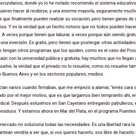
secundarios, donde yo lo he notado recorriendo el sistema educativo
 quieren hacer al recibirse, y una enorme mayoría, seguramente much
s que finalmente pueden realizar su vocación; pero tienen ganas de 
dios. Y es la verdad que un hecho notorio que no todos pueden hacer
A veces porque tienen que laburar, a veces porque aún siendo gratui
s una inversión. Es gratis, pero tienen que postergar otras actividade
o tengan otros programas que los ayuden, como es el caso del Procrea
, aún con la universidad pública y gratuita, hay muchos que no llegan 
uelve, la verdad que el privado no lo resuelve, como no resuelve ta
 de Buenos Aires y en los sectores populares, medios.
an varios cuando firmaban, que me empezó a alamar, ‘tenés cara d
do por el mejor motivo, que es que largamos bien tempranito ahí,
ndical. Después estuvimos en San Cayetano entregando patrulleros, 
esiduos. Y estamos ahora en Mar del Plata, en el programa Puentes
 mercado no soluciona todas las necesidades. Es una libertad rara la
antean vendría a ser que, si vos queres hacerlo, sos libre de hacerlo 