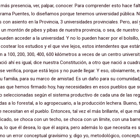
 más presencia, ver, palpar, conocer. Para comprender esto hace falt
rograma Puentes, lo diseñamos porque tenemos universidad pública.
 con asiento en la Provincia, 3 universidades provinciales. Pero, así 
ay un montón de pibes y pibas de nuestra provincia, o sea, de nuestro
ueden acceder a la universidad. Y no lo pueden hacer por el bolsillo,
costear los estudios y el que vive lejos, estos intendentes que está
en a 100, 200, 300, 400, 600 kilómetros a veces de un centro universit
ció ahí es igual, dice nuestra Constitución, a otro que nació a cuadr
 se verifica, porque está lejos y no puede llegar. Y eso, obviamente, 
 su familia, para su marco de amistad. Es un daño para su comunidad
as que hemos firmado hoy, hay necesidades en esos pueblos que sup
do seleccionadas según el sistema productivo de cada una de las reg
das a lo forestal, a lo agropecuario, a la producción lechera. Bueno
 necesitan en el pueblo. Entonces, tal vez el más brillante, el que m
ficado, se choca con un techo, se choca con un límite, con una barr
ita, lo que él desea, lo que él aspira, pero además lo que necesita es
mo un error conceptual gravísimo y, digo yo, metodológico, conceptua