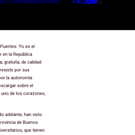
XEL Y LA GENTE
MEDIOS
DISCURSOS
l
Puentes. Yo es el
e en la República
, gratuita, de calidad.
 resiste por sus
 por la autonomía
escargar sobre el
, uno de los corazones,
o adelante, han visto
provincia de Buenos
versitarios, que tienen