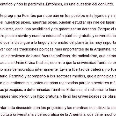
ientífico y nos lo perdimos. Entonces, es una cuestión del conjunto.
e programa Puentes para que aún en los pueblos más lejanos y en
s, nuestros pibes, nuestras pibas, puedan estudiar sin irse del lugar
a puerta, darle una posibilidad y es garantizar un derecho. Porque el
o pueblo siente y nuestra educación pública, gratuita y universitaria 
dad que la distingue a lo largo y a lo ancho del planeta. Es muy impor
e ver con las tradiciones políticas más importantes de la Argentina
 que provienen de otras fuerzas políticas, del radicalismo, que est
ada a la Unión Cívica Radical, eso hizo que la universidad fuera de ex
o más democrático internamente, tuviera libertad de cátedra, no fue
itario. Permitió y acompañó a los sectores medios, que a principios d
o a cuestiones que antes estaban reservadas para los sectores má
as prosapias, a determinadas familias. Entonces, el radicalismo tie
espués vino Perón y la hizo gratuita, y llenó las universidades de obr
ar esta discusión con los prejuicios y las mentiras que utiliza la de
 la cultura universitaria y democrática de la Argentina, que tiene muc