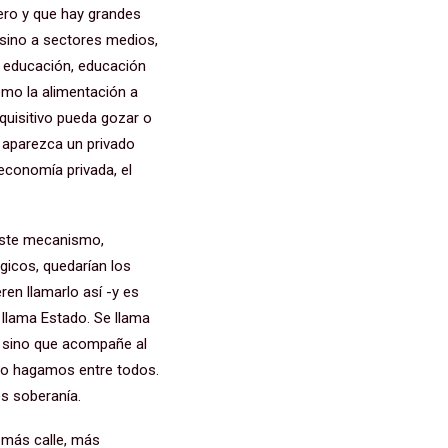
inero y que hay grandes
 sino a sectores medios,
 educación, educación
omo la alimentación a
quisitivo pueda gozar o
, aparezca un privado
 economía privada, el
 este mecanismo,
gicos, quedarían los
eren llamarlo así -y es
 llama Estado. Se llama
, sino que acompañe al
y lo hagamos entre todos.
es soberanía.
n más calle, más