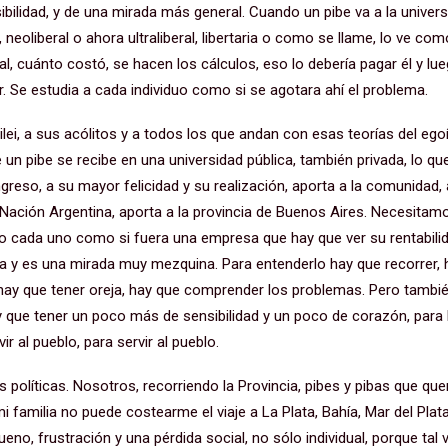
bilidad, y de una mirada más general. Cuando un pibe va a la univer
al, neoliberal o ahora ultraliberal, libertaria o como se llame, lo ve co
l, cuánto costó, se hacen los cálculos, eso lo debería pagar él y lue
. Se estudia a cada individuo como si se agotara ahí el problema.
Milei, a sus acólitos y a todos los que andan con esas teorías del eg
un pibe se recibe en una universidad pública, también privada, lo qu
greso, a su mayor felicidad y su realización, aporta a la comunidad,
a Nación Argentina, aporta a la provincia de Buenos Aires. Necesitam
 no cada uno como si fuera una empresa que hay que ver su rentabili
 y es una mirada muy mezquina. Para entenderlo hay que recorrer, h
 hay que tener oreja, hay que comprender los problemas. Pero tambié
 que tener un poco más de sensibilidad y un poco de corazón, para 
ir al pueblo, para servir al pueblo.
s políticas. Nosotros, recorriendo la Provincia, pibes y pibas que que
 familia no puede costearme el viaje a La Plata, Bahía, Mar del Plat
ueno, frustración y una pérdida social, no sólo individual, porque tal