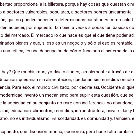
a libertad proporcional a la billetera, porque hay cosas que cuestan d
ro a sectores vulnerables, populares, a sectores pobres únicamente,
 aún, que no pueden acceder a determinadas cuestiones como salud,
ueden acceder, por supuesto, también a veces a cosas tan básicas c
 del mercado. El mercado lo que hace es que el que tiene poder ad
inados bienes y que, si eso es un negocio y sólo si eso es rentable
s una crítica, es una descripción de cómo funciona el sistema de la
que hay? Que muchísimos, yo diría millones, simplemente a través de
educación, quedarían sin alimentación, quedarían sin remedios oncoló
ncia. Para eso, el mundo civilizado, por decirle así, Occidente si qui
 modernidad inventó un mecanismo para suplir esta cuestión, que se
e la sociedad en su conjunto no mire con indiferencia, no abandone
alud, educación, alimentos, remedios, infraestructura, universidad 
smo, no es individualismo. Es solidaridad, es comunidad y, también, 
r supuesto, que discusión teórica, economía, pero hace falta tambié