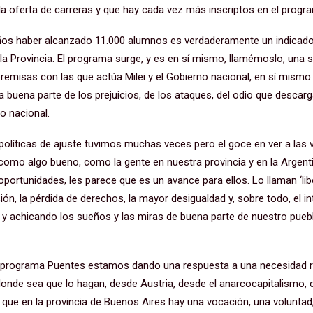
la oferta de carreras y que hay cada vez más inscriptos en el progr
años haber alcanzado 11.000 alumnos es verdaderamente un indicad
la Provincia. El programa surge, y es en sí mismo, llamémoslo, una s
remisas con las que actúa Milei y el Gobierno nacional, en sí mismo.
 buena parte de los prejuicios, de los ataques, del odio que descarg
no nacional.
 políticas de ajuste tuvimos muchas veces pero el goce en ver a las
o como algo bueno, como la gente en nuestra provincia y en la Argent
portunidades, les parece que es un avance para ellos. Lo llaman ‘lib
ión, la pérdida de derechos, la mayor desigualdad y, sobre todo, el i
o y achicando los sueños y las miras de buena parte de nuestro puebl
l programa Puentes estamos dando una respuesta a una necesidad re
nde sea que lo hagan, desde Austria, desde el anarcocapitalismo, d
que en la provincia de Buenos Aires hay una vocación, una voluntad