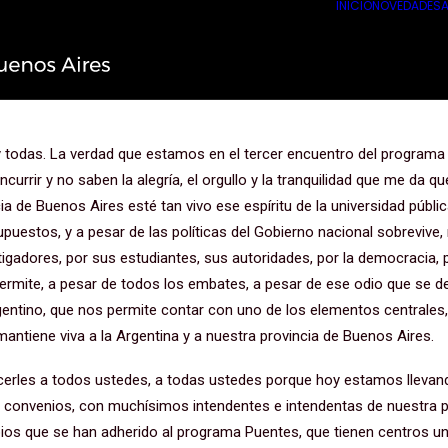
INICIO
NOVEDADES
A
o del Programa Puentes en Genera
 todas. La verdad que estamos en el tercer encuentro del programa 
currir y no saben la alegría, el orgullo y la tranquilidad que me da qu
ia de Buenos Aires esté tan vivo ese espíritu de la universidad pública
puestos, y a pesar de las políticas del Gobierno nacional sobrevive,
tigadores, por sus estudiantes, sus autoridades, por la democracia,
 permite, a pesar de todos los embates, a pesar de ese odio que se d
rgentino, que nos permite contar con uno de los elementos centrales
mantiene viva a la Argentina y a nuestra provincia de Buenos Aires.
cerles a todos ustedes, a todas ustedes porque hoy estamos llevand
 convenios, con muchísimos intendentes e intendentas de nuestra 
ios que se han adherido al programa Puentes, que tienen centros uni