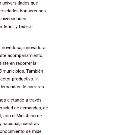
on universidades que
iversidades bonaerenses,
 universidades
nterior y federal
, novedosa, innovadora
, este acompañamiento,
iste en recorrer la
35 municipios. También
ector productivo. Ir
s demandas de carreras.
os dictando a través
ersidad de demandas, de
 con el Ministerio de
y nacional, nuestras
econocimiento se mide