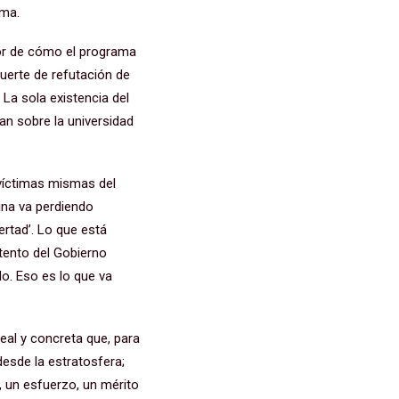
ama.
or de cómo el programa
uerte de refutación de
 La sola existencia del
an sobre la universidad
 víctimas mismas del
ina va perdiendo
ertad’. Lo que está
ntento del Gobierno
o. Eso es lo que va
al y concreta que, para
esde la estratosfera;
, un esfuerzo, un mérito