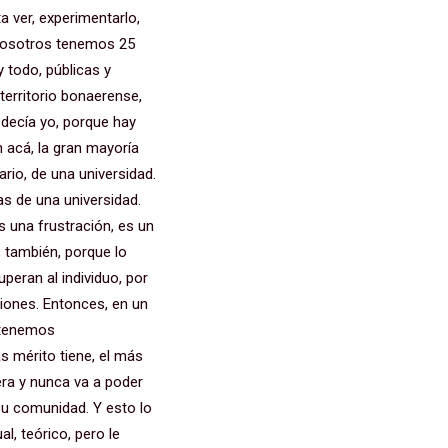
a ver, experimentarlo,
 Nosotros tenemos 25
y todo, públicas y
 territorio bonaerense,
 decía yo, porque hay
n acá, la gran mayoría
ario, de una universidad.
as de una universidad.
es una frustración, es un
, también, porque lo
eran al individuo, por
iones. Entonces, en un
, tenemos
ás mérito tiene, el más
era y nunca va a poder
 su comunidad. Y esto lo
l, teórico, pero le