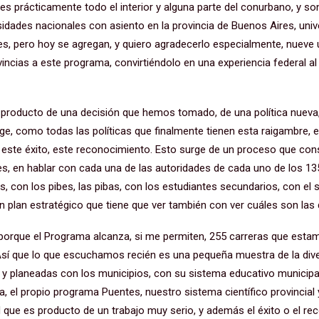
 es prácticamente todo el interior y alguna parte del conurbano, y s
sidades nacionales con asiento en la provincia de Buenos Aires, un
les, pero hoy se agregan, y quiero agradecerlo especialmente, nueve
incias a este programa, convirtiéndolo en una experiencia federal al i
.
 producto de una decisión que hemos tomado, de una política nueva
urge, como todas las políticas que finalmente tienen esta raigambre
o este éxito, este reconocimiento. Esto surge de un proceso que cons
es, en hablar con cada una de las autoridades de cada uno de los 1
as, con los pibes, las pibas, con los estudiantes secundarios, con el s
n plan estratégico que tiene que ver también con ver cuáles son la
orque el Programa alcanza, si me permiten, 255 carreras que estam
Así que lo que escuchamos recién es una pequeña muestra de la div
y planeadas con los municipios, con su sistema educativo municipal,
a, el propio programa Puentes, nuestro sistema científico provincial 
d que es producto de un trabajo muy serio, y además el éxito o el r