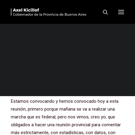
Acto contra el ajuste del
Gobierno nacional en
materia de salud
Buenas tardes. Muchas gracias a todos y a todas por
haberse hecho presentes hoy. Han venido intendentes e
intendentas de muchos municipios, pero de todos los
extremos de la provincia de Buenos Aires, de todo el
territorio, de todas las fuerzas políticas.
Estamos convocando y hemos convocado hoy a esta
reunión, primero porque mañana se va a realizar una
marcha que es federal, pero nos vimos, creo yo, que
obligados a hacer una reunión provincial para comentar
más estrictamente, con estadísticas, con datos, con