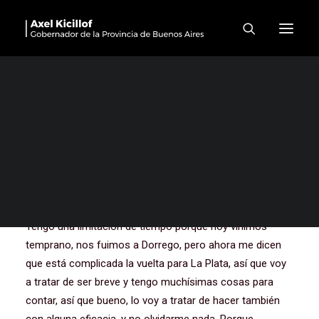
Anuncio obras de
triplicación de caudal del
Canal Maldonado en Bahía
Blanca
Muchísimas gracias a todos y a todas, gracias Fede,
gracias a todo el equipo de acá, de Bahía, del Gobierno
de Bahía, gracias a los intendentes que nos acompañan.
Tengo una limitación de tiempo porque hoy vinimos
temprano, nos fuimos a Dorrego, pero ahora me dicen
que está complicada la vuelta para La Plata, así que voy
a tratar de ser breve y tengo muchísimas cosas para
contar, así que bueno, lo voy a tratar de hacer también