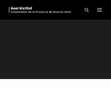
Discursos
10 de abril de 2026
Entrega de viviendas en Lincoln
by Roaudisio