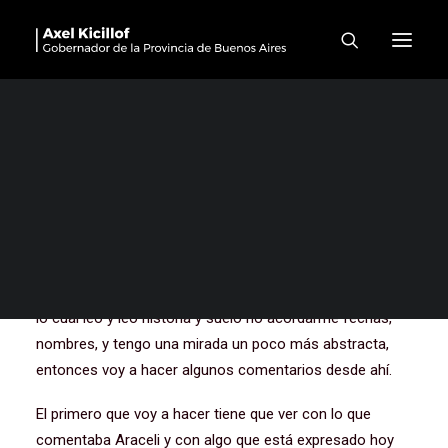
Centenario del Archivo
Histórico “Dr. Ricardo
Levene”
Muchas gracias a todos, a todas. Sencilla, pequeña, pero
muy emotiva ceremonia. Yo, la verdad que tengo una
suerte de, sufro una suerte de atracción inmensa por los
documentos históricos, por la historia. La sufro porque
no soy ni historiador ni tengo el don de la memoria, con
lo cual leo y leo historia y suelo no acordarme fechas,
nombres, y tengo una mirada un poco más abstracta,
entonces voy a hacer algunos comentarios desde ahí.
El primero que voy a hacer tiene que ver con lo que
comentaba Araceli y con algo que está expresado hoy