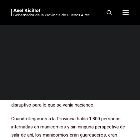
Inauguración de sucursal de
Banco Provincia en Pilar
Bueno, buenas tardes a todos y a todas. Fede, muchas
gracias por recibirnos de nuevo en Pilar, una jornada
extensa y agotadora. Jimena, nuestra candidata, nos
estuvo acompañando. Bueno, así es cada día en la
provincia de Buenos Aires. Estuvimos en Luján primero,
en un neuropsiquiátrico, estamos cerrando los
manicomios con un trabajo, la verdad, muy original y muy
disruptivo para lo que se venía haciendo.
Cuando llegamos a la Provincia había 1.800 personas
internadas en manicomios y sin ninguna perspectiva de
salir de ahí, los manicomios eran guardaderos, eran