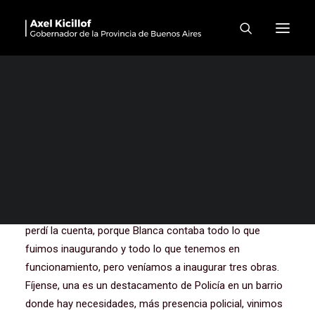
Nueva Escuela Secundaria
en Presidente Perón
Muchas gracias. Primero, empezar agradeciéndole a
Blanca, una intendenta que viene del pueblo, que viene
del trabajo, que la acompaña también en su vida, en su
familia, el compañero Carlos Acuña que anda por ahí.
Muchas gracias, Carlos.
Hoy vinimos a Presidente Perón como tantas veces, ya
perdí la cuenta, porque Blanca contaba todo lo que
fuimos inaugurando y todo lo que tenemos en
funcionamiento, pero veníamos a inaugurar tres obras.
Fíjense, una es un destacamento de Policía en un barrio
donde hay necesidades, más presencia policial, vinimos