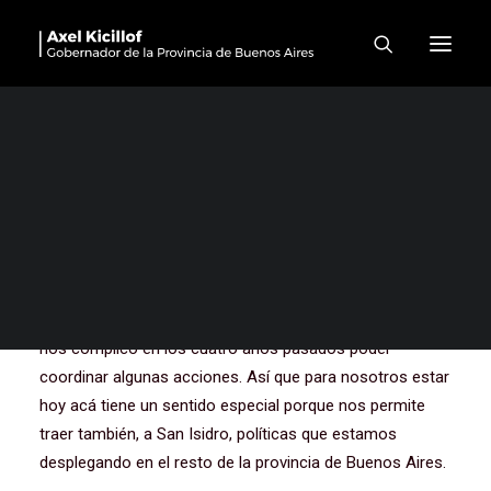
Nueva Fuerza Barrial de
Aproximación y entrega de
patrulleros en San Isidro
Muchas gracias, muchas gracias a todos y a todas.
Muchas gracias, San Isidro, a los compañeros y
compañeras. Empiezo por el intendente, por las
autoridades municipales. La verdad que para nosotros
era un desafío poder trabajar con un distrito donde se
nos complicó en los cuatro años pasados poder
coordinar algunas acciones. Así que para nosotros estar
hoy acá tiene un sentido especial porque nos permite
traer también, a San Isidro, políticas que estamos
desplegando en el resto de la provincia de Buenos Aires.