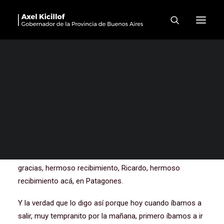
Nuevo Jardín de Infantes en
Patagones
Buenas tardes ya, a todos, a todas. La verdad que llegué
hace no mucho tiempo, ya hicimos visitas a tres, esta es
la tercera visita que hacemos, a obras, a inauguraciones,
y a donde voy, debo decir, así que agradecerte a vos,
agradecerte a Patagones, lleno, pero lleno de vecinas,
vecinos, que vienen con su entusiasmo, con su alegría y
con su afecto. Así que lo mismo para ustedes. Muchas
gracias, hermoso recibimiento, Ricardo, hermoso
recibimiento acá, en Patagones.
Y la verdad que lo digo así porque hoy cuando íbamos a
salir, muy tempranito por la mañana, primero íbamos a ir