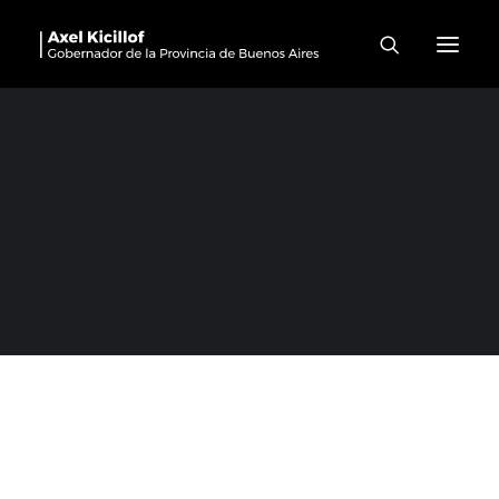
Pehuajó