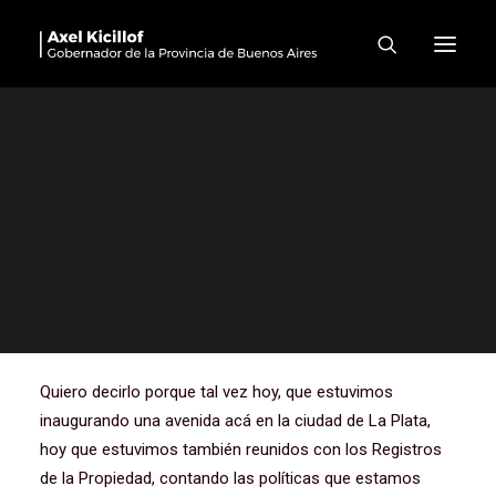
Presentación de la revista
Perspectivas Bonaerenses
Muchas gracias a todos, a todas. Sé que muchos han
venido de lugares distantes, así que agradecerles la
presencia. Agradecerles, por supuesto a Enrique, por
supuesto a Roberto, a Dora, que me acompañan en el
panel, pero a los muchísimos colaboradores, impulsores,
los que contribuyeron, los que trabajaron para que esto
sea posible.
Quiero decirlo porque tal vez hoy, que estuvimos
inaugurando una avenida acá en la ciudad de La Plata,
hoy que estuvimos también reunidos con los Registros
de la Propiedad, contando las políticas que estamos