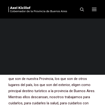
Presentación del Operativo
de Sol a Sol 2025/2026
Bueno
,
buenos días a todos, a todas. Aquí estamos por
séptima vez desde que iniciamos la gestión lanzando un
operativo que bautizamos de Sol a Sol, que son los
refuerzos, la movilización, el trabajo coordinado del
conjunto de casi todos los ministerios del Gobierno de la
Provincia para que en un verano, en las vacaciones,
donde la gente, nuestra sociedad, nuestro pueblo, los
que son de nuestra Provincia, los que son de otros
lugares del país, los que son del exterior, eligen como
principal destino turístico a la provincia de Buenos Aires.
Mientras ellos descansan, nosotros trabajamos para
cuidarlos, para cuidarles la salud, para cuidarlos con