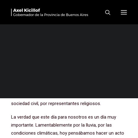
Acto por el Día de la
Soberanía Nacional
Buenas tardes a todas y a todos. Empiezo por agradecer
la presencia de intendentes, intendentas, diputados,
diputadas, legisladores, legisladoras nacionales,
provinciales, por también estar acompañados hoy por
representantes sindicales, tanto de la provincia de
Buenos Aires como a nivel nacional, estar acompañados
también por representantes de organizaciones de la
sociedad civil, por representantes religiosos.
La verdad que este día para nosotros es un día muy
importante. Lamentablemente por la lluvia, por las
condiciones climáticas, hoy pensábamos hacer un acto