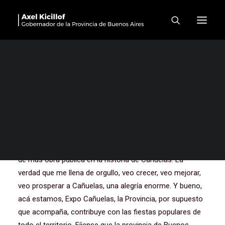
Apertura de la Expo
Cañuelas y Fiesta del Dulce
de Leche
Hola, buenas tardes a todos y a todas. No sé, yo
también perdí la cuenta, Gustavo, Marisa, hemos venido
muchísimo a Cañuelas. Dice Marisa, que lleva la
estadística puntual y comparte Gustavo que tiene alguna
participación al respecto, que el periodo anterior fue el
de más obra pública en la historia de Cañuelas. La
verdad que me llena de orgullo, veo crecer, veo mejorar,
veo prosperar a Cañuelas, una alegría enorme. Y bueno,
acá estamos, Expo Cañuelas, la Provincia, por supuesto
que acompaña, contribuye con las fiestas populares de