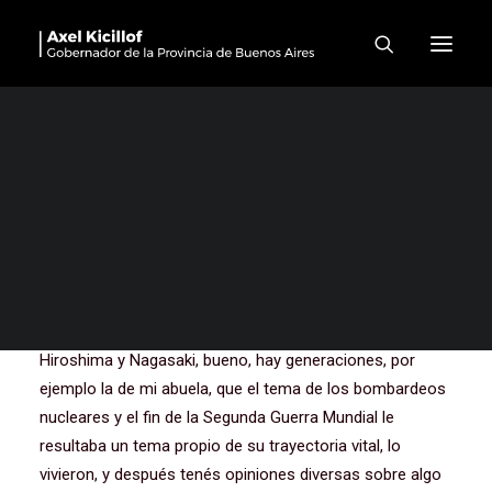
Charla-debate en el Colegio
Nacional de La Plata
De lo que se me ocurrió hablar viniendo para acá, tiene
que ver con el paso del tiempo y algo que en apariencia
es natural, como producto de los años, que es el olvido,
el olvido por la simple lejanía de algún hecho, de alguna
cuestión aún importantísima.
Recién Fredi hablaba de las bombas atómicas en
Hiroshima y Nagasaki, bueno, hay generaciones, por
ejemplo la de mi abuela, que el tema de los bombardeos
nucleares y el fin de la Segunda Guerra Mundial le
resultaba un tema propio de su trayectoria vital, lo
vivieron, y después tenés opiniones diversas sobre algo