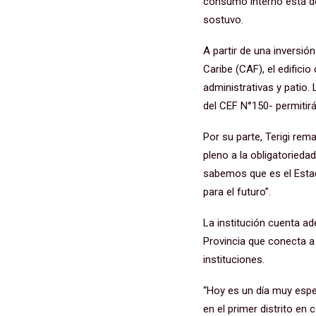
consumo interno está de
sostuvo.
A partir de una inversió
Caribe (CAF), el edifici
administrativas y patio
del CEF N°150- permitir
Por su parte, Terigi r
pleno a la obligatorieda
sabemos que es el Estad
para el futuro”.
La institución cuenta ad
Provincia que conecta a
instituciones.
“Hoy es un día muy espec
en el primer distrito en