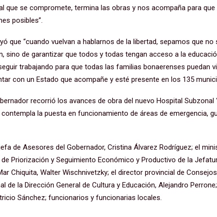
ial que se compromete, termina las obras y nos acompaña para que 
nes posibles”.
rayó que “cuando vuelvan a hablarnos de la libertad, sepamos que no 
, sino de garantizar que todos y todas tengan acceso a la educación,
eguir trabajando para que todas las familias bonaerenses puedan viv
tar con un Estado que acompañe y esté presente en los 135 municip
obernador recorrió los avances de obra del nuevo Hospital Subzonal 
 contempla la puesta en funcionamiento de áreas de emergencia, gua
jefa de Asesores del Gobernador, Cristina Álvarez Rodríguez; el mini
a de Priorización y Seguimiento Económico y Productivo de la Jefat
Mar Chiquita, Walter Wischnivetzky; el director provincial de Consejo
al de la Dirección General de Cultura y Educación, Alejandro Perrone; 
atricio Sánchez; funcionarios y funcionarias locales.