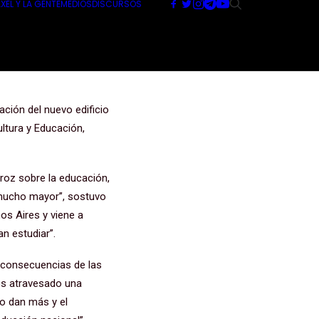
XEL Y LA GENTE
MEDIOS
DISCURSOS
o compromiso
s”
ación del nuevo edificio
ultura y Educación,
roz sobre la educación,
r mucho mayor”, sostuvo
os Aires y viene a
an estudiar”.
 consecuencias de las
mos atravesado una
o dan más y el