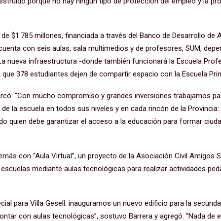
struido porque no hay ningún tipo de protección del empleo y la pro
n de $1.785 millones, financiada a través del Banco de Desarrollo de 
o cuenta con seis aulas, sala multimedios y de profesores, SUM, dep
. La nueva infraestructura -donde también funcionará la Escuela Prof
á que 378 estudiantes dejen de compartir espacio con la Escuela Pri
emarcó: “Con mucho compromiso y grandes inversiones trabajamos pa
d de la escuela en todos sus niveles y en cada rincón de la Provinci
o quien debe garantizar el acceso a la educación para formar ciud
emás con “Aula Virtual”, un proyecto de la Asociación Civil Amigos 
 escuelas mediante aulas tecnológicas para realizar actividades ped
ial para Villa Gesell: inauguramos un nuevo edificio para la secund
 contar con aulas tecnológicas”, sostuvo Barrera y agregó: “Nada de 