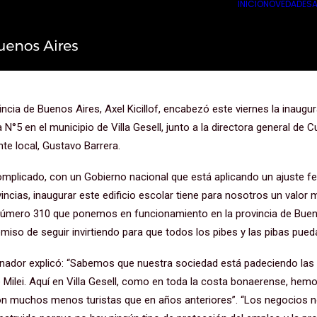
INICIO
NOVEDADES
A
ueva escuela ratificamos nuestr
en la educación de los bonaerense
incia de Buenos Aires, Axel Kicillof, encabezó este viernes la inaugur
N°5 en el municipio de Villa Gesell, junto a la directora general de C
ente local, Gustavo Barrera.
omplicado, con un Gobierno nacional que está aplicando un ajuste fe
ovincias, inaugurar este edificio escolar tiene para nosotros un valo
el número 310 que ponemos en funcionamiento en la provincia de Buen
miso de seguir invirtiendo para que todos los pibes y las pibas pued
rnador explicó: “Sabemos que nuestra sociedad está padeciendo las
 Milei. Aquí en Villa Gesell, como en toda la costa bonaerense, he
n muchos menos turistas que en años anteriores”. “Los negocios n