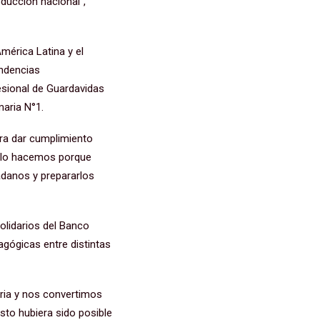
ducción nacional”,
América Latina y el
endencias
esional de Guardavidas
maria N°1.
ra dar cumplimiento
a: lo hacemos porque
adanos y prepararlos
Solidarios del Banco
agógicas entre distintas
aria y nos convertimos
esto hubiera sido posible