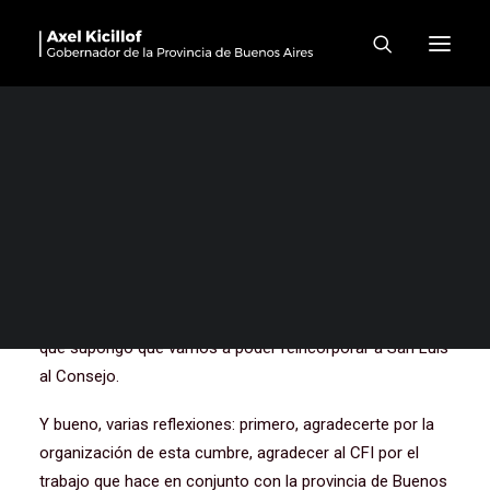
Cumbre de Logística del
Consejo Federal de
Inversiones (CFI)
Buenos días a todos y a todas, gracias Ignacio, gracias
Claudio. Está empezando una campaña de
reincorporación y bueno, ya cuenta con el voto de la
provincia de Buenos Aires. Así que, 100% de éxito por
ahora, una efectividad grandísima y en un minuto. Así
que supongo que vamos a poder reincorporar a San Luis
al Consejo.
Y bueno, varias reflexiones: primero, agradecerte por la
organización de esta cumbre, agradecer al CFI por el
trabajo que hace en conjunto con la provincia de Buenos