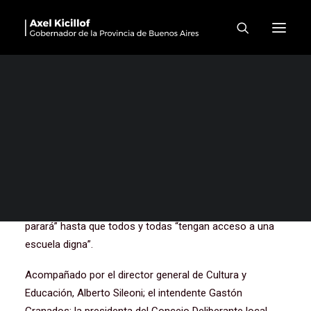
Kicillof afirmó que “no
parará” hasta que todos y
todas “tengan acceso a una
escuela digna”
El gobernador de la provincia de Buenos Aires, Axel
Kicillof, encabezó este jueves la inauguración del nuevo
edificio de la Escuela Secundaria N°10 de Ezeiza, ubicado
en la localidad de La Unión, donde aseveró que “no
parará” hasta que todos y todas “tengan acceso a una
escuela digna”.
Acompañado por el director general de Cultura y
Educación, Alberto Sileoni; el intendente Gastón