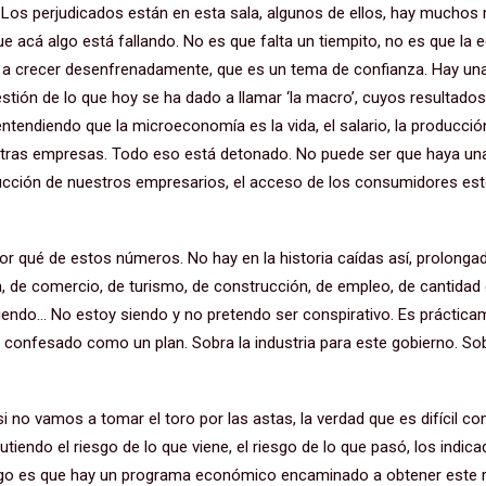
 Los perjudicados están en esta sala, algunos de ellos, hay muchos
ue acá algo está fallando. No es que falta un tiempito, no es que l
a crecer desenfrenadamente, que es un tema de confianza. Hay una 
ión de lo que hoy se ha dado a llamar ‘la macro’, cuyos resultados, 
tendiendo que la microeconomía es la vida, el salario, la producción
tras empresas. Todo eso está detonado. No puede ser que haya una
oducción de nuestros empresarios, el acceso de los consumidores e
.
por qué de estos números. No hay en la historia caídas así, prolonga
a, de comercio, de turismo, de construcción, de empleo, de cantidad
siendo… No estoy siendo y no pretendo ser conspirativo. Es práctic
 confesado como un plan. Sobra la industria para este gobierno. So
i no vamos a tomar el toro por las astas, la verdad que es difícil c
endo el riesgo de lo que viene, el riesgo de lo que pasó, los indicad
digo es que hay un programa económico encaminado a obtener este r