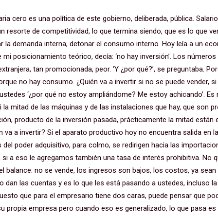
aria cero es una política de este gobierno, deliberada, pública. Salar
n resorte de competitividad, lo que termina siendo, que es lo que v
r la demanda interna, detonar el consumo interno. Hoy leía a un ec
 de mi posicionamiento teórico, decía: ‘no hay inversión’. Los números
n extranjera, tan promocionada, peor. ‘Y ¿por qué?’, se preguntaba. 
orque no hay consumo. ¿Quién va a invertir si no se puede vender, si
ustedes ‘¿por qué no estoy ampliándome? Me estoy achicando’. Es m
i la mitad de las máquinas y de las instalaciones que hay, que son p
ión, producto de la inversión pasada, prácticamente la mitad están
 va a invertir? Si el aparato productivo hoy no encuentra salida en l
del poder adquisitivo, para colmo, se redirigen hacia las importacion
 si a eso le agregamos también una tasa de interés prohibitiva. No q
 balance: no se vende, los ingresos son bajos, los costos, ya sean 
No dan las cuentas y es lo que les está pasando a ustedes, incluso la
puesto que para el empresario tiene dos caras, puede pensar que pod
 su propia empresa pero cuando eso es generalizado, lo que pasa es 