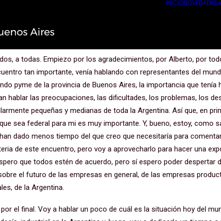
INICIO
NOVEDADES
A
cional de las PYMES en la CAME
dos, a todas. Empiezo por los agradecimientos, por Alberto, por tod
cuentro tan importante, venía hablando con representantes del mund
undo pyme de la provincia de Buenos Aires, la importancia que tenía
 hablar las preocupaciones, las dificultades, los problemas, los de
ularmente pequeñas y medianas de toda la Argentina. Así que, en prim
 que sea federal para mi es muy importante. Y, bueno, estoy, como s
 han dado menos tiempo del que creo que necesitaría para comentar
ateria de este encuentro, pero voy a aprovecharlo para hacer una exp
spero que todos estén de acuerdo, pero sí espero poder despertar 
 sobre el futuro de las empresas en general, de las empresas product
les, de la Argentina.
r el final. Voy a hablar un poco de cuál es la situación hoy del mu