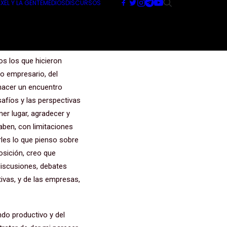
XEL Y LA GENTE
MEDIOS
DISCURSOS
os los que hicieron
o empresario, del
 hacer un encuentro
safíos y las perspectivas
er lugar, agradecer y
aben, con limitaciones
les lo que pienso sobre
osición, creo que
discusiones, debates
ivas, y de las empresas,
ndo productivo y del