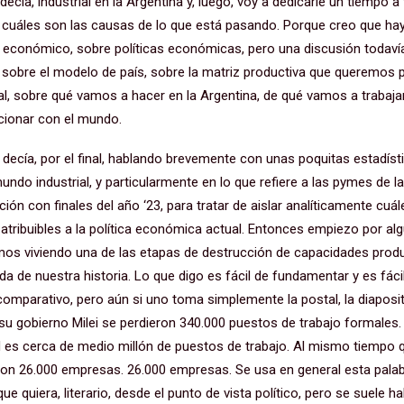
cía, industrial en la Argentina y, luego, voy a dedicarle un tiempo a 
e cuáles son las causas de lo que está pasando. Porque creo que ha
 económico, sobre políticas económicas, pero una discusión todaví
, sobre el modelo de país, sobre la matriz productiva que queremos p
al, sobre qué vamos a hacer en la Argentina, de qué vamos a trabajar
ionar con el mundo.
decía, por el final, hablando brevemente con unas poquitas estadís
ndo industrial, y particularmente en lo que refiere a las pymes de l
ón con finales del año ‘23, para tratar de aislar analíticamente cuál
tribuibles a la política económica actual. Entonces empiezo por a
os viviendo una de las etapas de destrucción de capacidades prod
da de nuestra historia. Lo que digo es fácil de fundamentar y es fáci
omparativo, pero aún si uno toma simplemente la postal, la diapositi
ó su gobierno Milei se perdieron 340.000 puestos de trabajo formale
d es cerca de medio millón de puestos de trabajo. Al mismo tiempo q
aron 26.000 empresas. 26.000 empresas. Se usa en general esta pala
ue quiera, literario, desde el punto de vista político, pero se suele h