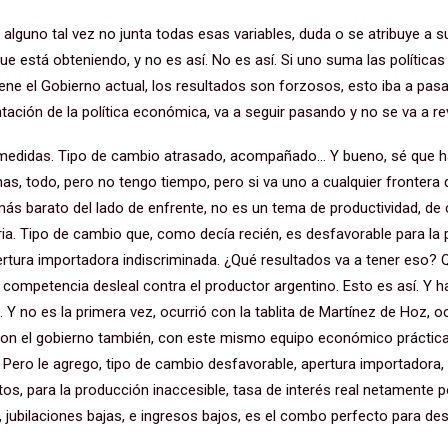
 alguno tal vez no junta todas esas variables, duda o se atribuye a s
que está obteniendo, y no es así. No es así. Si uno suma las políticas 
e el Gobierno actual, los resultados son forzosos, esto iba a pasar,
ntación de la política económica, va a seguir pasando y no se va a rev
s medidas. Tipo de cambio atrasado, acompañado… Y bueno, sé que h
inas, todo, pero no tengo tiempo, pero si va uno a cualquier frontera 
ás barato del lado de enfrente, no es un tema de productividad, de 
ria. Tipo de cambio que, como decía recién, es desfavorable para la 
ura importadora indiscriminada. ¿Qué resultados va a tener eso? 
 competencia desleal contra el productor argentino. Esto es así. Y h
. Y no es la primera vez, ocurrió con la tablita de Martínez de Hoz, o
ó con el gobierno también, con este mismo equipo económico práctic
Pero le agrego, tipo de cambio desfavorable, apertura importadora, 
tos, para la producción inaccesible, tasa de interés real netamente po
jubilaciones bajas, e ingresos bajos, es el combo perfecto para destr