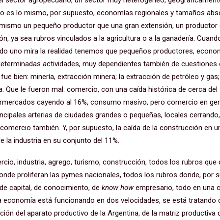
del sector agropecuario, un sector muy heterogéneo, geográficamente
a no es lo mismo, por supuesto, economías regionales y tamaños ab
 mismo un pequeño productor que una gran extensión, un productor 
n, ya sea rubros vinculados a la agricultura o a la ganadería. Cuand
ndo uno mira la realidad tenemos que pequeños productores, econom
determinadas actividades, muy dependientes también de cuestiones 
e fue bien: minería, extracción minera; la extracción de petróleo y gas;
a. Que le fueron mal: comercio, con una caída histórica de cerca de
ermercados cayendo al 16%, consumo masivo, pero comercio en gene
principales arterias de ciudades grandes o pequeñas, locales cerrand
 comercio también. Y, por supuesto, la caída de la construcción en u
de la industria en su conjunto del 11%.
cio, industria, agrego, turismo, construcción, todos los rubros que
onde proliferan las pymes nacionales, todos los rubros donde, por
e capital, de conocimiento, de
know how
empresario, todo en una c
la economía está funcionando en dos velocidades, se está tratando d
ión del aparato productivo de la Argentina, de la matriz productiva