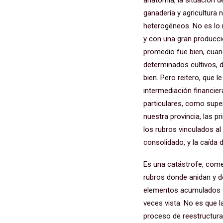
anatomía, la situación 
ganadería y agricultur
heterogéneos. No es lo
y con una gran producció
promedio fue bien, cua
determinados cultivos, 
bien. Pero reitero, que l
intermediación financier
particulares, como sup
nuestra provincia, las 
los rubros vinculados al
consolidado, y la caída 
Es una catástrofe, comer
rubros donde anidan y d
elementos acumulados d
veces vista. No es que 
proceso de reestructurac