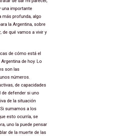
tratar de dar mi parecer,
y una importante
a más profunda, algo
ara la Argentina, sobre
, de qué vamos a vivir y
ticas de cómo está el
a Argentina de hoy. Lo
es son las
lgunos números.
uctivas, de capacidades
l de defender si uno
va de la situación
s. Si sumamos a los
ue esto ocurría, se
bra, uno la puede pensar
ablar de la muerte de las