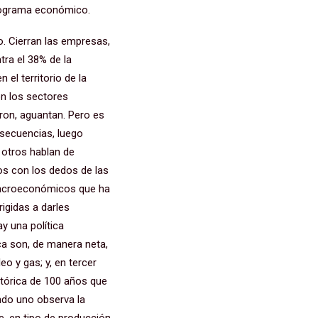
programa económico.
no. Cierran las empresas,
tra el 38% de la
 el territorio de la
on los sectores
ron, aguantan. Pero es
nsecuencias, luego
 otros hablan de
os con los dedos de las
 macroeconómicos que ha
rigidas a darles
y una política
ca son, de manera neta,
eo y gas; y, en tercer
stórica de 100 años que
ando uno observa la