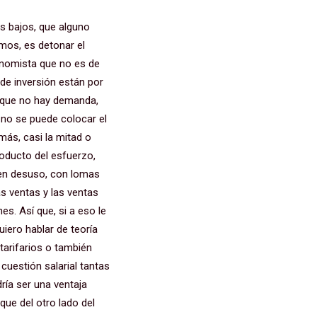
ios bajos, que alguno
emos, es detonar el
onomista que no es de
 de inversión están por
Porque no hay demanda,
 no se puede colocar el
ás, casi la mitad o
roducto del esfuerzo,
 en desuso, con lomas
as ventas y las ventas
es. Así que, si a eso le
uiero hablar de teoría
tarifarios o también
 cuestión salarial tantas
ría ser una ventaja
que del otro lado del