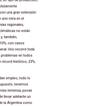
, en tipo de producción,
solutamente
con una gran extensión
o uno mira en el
ías regionales,
climáticas no están
 y, también,
l 10%, con casos
ral. Uno recorre toda
o, problemas en todos
n récord histórico, 23%,
 dan empleo, todo lo
 supuesto, tenemos
risis inmensa, pocas
e llevar adelante un
 de la Argentina como