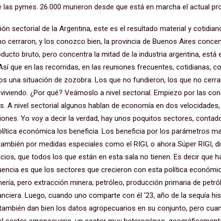
e las pymes. 26.000 murieron desde que está en marcha el actual 
ión sectorial de la Argentina, este es el resultado material y cotidia
o cerraron, y los conozco bien, la provincia de Buenos Aires concen
ducto bruto, pero concentra la mitad de la industria argentina, está en
Así que en las recorridas, en las reuniones frecuentes, cotidianas, c
s una situación de zozobra. Los que no fundieron, los que no cerra
 viviendo. ¿Por qué? Veámoslo a nivel sectorial. Empiezo por las co
as. A nivel sectorial algunos hablan de economía en dos velocidades,
ones. Yo voy a decir la verdad, hay unos poquitos sectores, contad
olítica económica los beneficia. Los beneficia por los parámetros
 también por medidas especiales como el RIGI, o ahora Súper RIGI, di
cios, que todos los que están en esta sala no tienen. Es decir que ha
encia es que los sectores que crecieron con esta política económi
ería, pero extracción minera; petróleo, producción primaria de petról
nanciera. Luego, cuando uno comparte con él ‘23, año de la sequía hi
a, también dan bien los datos agropecuarios en su conjunto, pero cu