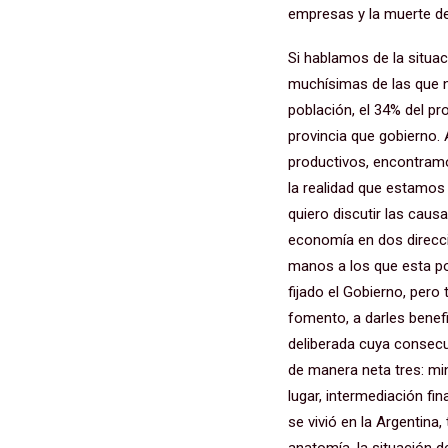
empresas y la muerte d
Si hablamos de la situac
muchísimas de las que n
población, el 34% del pro
provincia que gobierno. 
productivos, encontramo
la realidad que estamos
quiero discutir las caus
economía en dos direcci
manos a los que esta p
fijado el Gobierno, pero
fomento, a darles benefi
deliberada cuya consecu
de manera neta tres: min
lugar, intermediación fi
se vivió en la Argentin