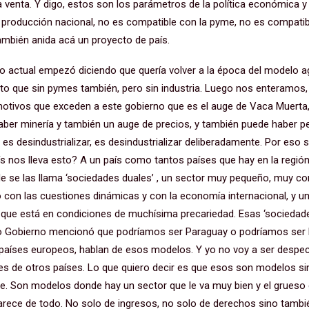
 venta. Y digo, estos son los parámetros de la política económica y
 producción nacional, no es compatible con la pyme, no es compatibl
también anida acá un proyecto de país.
o actual empezó diciendo que quería volver a la época del modelo a
esto que sin pymes también, pero sin industria. Luego nos enteramos,
motivos que exceden a este gobierno que es el auge de Vaca Muerta
ber minería y también un auge de precios, y también puede haber pet
 es desindustrializar, es desindustrializar deliberadamente. Por eso 
ís nos lleva esto? A un país como tantos países que hay en la regió
e se las llama ‘sociedades duales’ , un sector muy pequeño, muy co
do con las cuestiones dinámicas y con la economía internacional, y
, que está en condiciones de muchísima precariedad. Esas ‘sociedad
io Gobierno mencionó que podríamos ser Paraguay o podríamos ser P
e países europeos, hablan de esos modelos. Y yo no voy a ser despe
nes de otros países. Lo que quiero decir es que esos son modelos sin 
. Son modelos donde hay un sector que le va muy bien y el grueso 
ece de todo. No solo de ingresos, no solo de derechos sino tambié