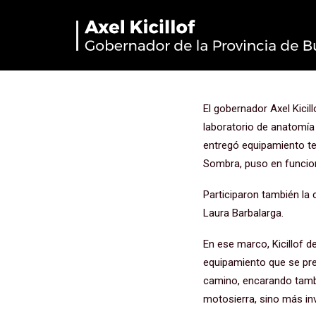
“En Azul no 
de un Estad
El gobernador Axel Kicil
laboratorio de anatomía 
entregó equipamiento tec
Sombra, puso en funcion
Participaron también la 
Laura Barbalarga.
En ese marco, Kicillof d
equipamiento que se pre
camino, encarando tambi
motosierra, sino más in