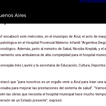
INICIO
NOVEDADES
A
hacía falta la motosierra, sino má
o presente”
lof encabezó este miércoles, en el municipio de Azul, el acto de ina
patológica en el Hospital Provincial Materno Infantil “Argentina Die
nológico. Además, junto al ministro de Salud, Nicolás Kreplak; y el 
amiento una ambulancia de alta complejidad para el hospital munici
concejala Inés Laurini y la secretaria de Educación, Cultura, Deportes
estacó que “para nosotros es un orgullo venir a Azul para traer una 
cisaba para mejorar las prestaciones del sistema de salud”. “Vamos
én las obras que necesita el hospital municipal hace mucho tiempo: 
versión de un Estado presente”, expresó.