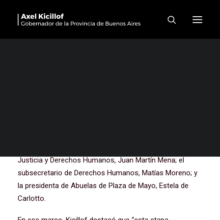
“En la provincia de Buenos
Aires no pudieron erradicar
las políticas de memoria,
verdad y justicia”
El gobernador de la provincia de Buenos Aires, Axel
Kicillof, encabezó este miércoles un acto por el Día
Internacional de los Derechos Humanos. Fue en el Salón
Dorado de la Casa de Gobierno, junto al ministro de
Justicia y Derechos Humanos, Juan Martín Mena; el
subsecretario de Derechos Humanos, Matías Moreno; y
la presidenta de Abuelas de Plaza de Mayo, Estela de
Carlotto.