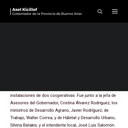
“Esto es el federalismo:
contar con un Estado
eficiente, cercano y que
brinda respuestas en todos
los rincones de la provincia”
El gobernador de la provincia de Buenos Aires, Axel
Kicillof, recorrió este miércoles la Casa de la Provincia
en el municipio de Saladillo, donde además visitó las
instalaciones de dos cooperativas. Fue junto a la jefa de
Asesores del Gobernador, Cristina Álvarez Rodríguez; los
ministros de Desarrollo Agrario, Javier Rodríguez; de
Trabajo, Walter Correa; y de Hábitat y Desarrollo Urbano,
Silvina Batakis; y el intendente local, José Luis Salomón.