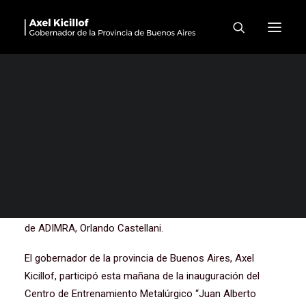
Kicillof: “El modelo de
crecimiento con inclusión
social necesita del trabajo
conjunto entre Estado,
gremios y empresarios”
El Gobernador participó del Encuentro Metalúrgico
Bonaerense junto al intendente Jorge Ferraresi; el
secretario general de la UOM, Abel Furlán; y el presidente
de ADIMRA, Orlando Castellani.
El gobernador de la provincia de Buenos Aires, Axel
Kicillof, participó esta mañana de la inauguración del
Centro de Entrenamiento Metalúrgico “Juan Alberto