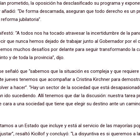
bían prometido, la oposición ha desclasificado su programa y expone
 añadió: “De forma descarnada, aseguran que todo derecho es un pri
reforma jubilatoria”.
anifestó: “A todos nos ha tocado atravesar la incertidumbre de la p
cir que nunca hemos dejado de trabajar junto al Gobernador por el c
Tenemos muchos desafíos por delante para seguir transformando la ca
nto y de toda la provincia”, dijo.
e señaló que “sabemos que la situación es compleja y que requiere
ste jueves tenemos que acompañar a Cristina Kirchner para demostr
lver a hacer”. “Hay un sector de la sociedad que está desapasiona
 ido sucediendo. Allí tenemos que dar la discusión: nuestra tarea prin
e cara a una sociedad que tiene que elegir su destino ante un camino
tamos a un Estado que incluye y está al servicio de las mayorías po
ajustar”, resaltó Kicillof y concluyó: “La disyuntiva es si queremos a