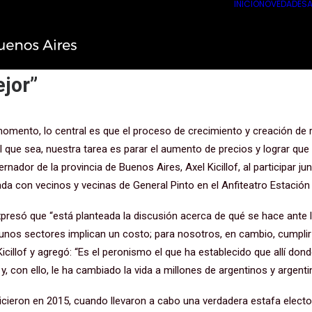
INICIO
NOVEDADES
A
General Pinto: “La disyuntiva que s
 la derecha o el derecho de nuest
ejor”
omento, lo central es que el proceso de crecimiento y creación de 
cil que sea, nuestra tarea es parar el aumento de precios y lograr que
rnador de la provincia de Buenos Aires, Axel Kicillof, al participar ju
da con vecinos y vecinas de General Pinto en el Anfiteatro Estación F
expresó que “está planteada la discusión acerca de qué se hace ante
gunos sectores implican un costo; para nosotros, en cambio, cumpli
Kicillof y agregó: “Es el peronismo el que ha establecido que allí do
, con ello, le ha cambiado la vida a millones de argentinos y argenti
hicieron en 2015, cuando llevaron a cabo una verdadera estafa electo