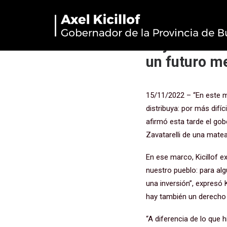
Kicillof en 
hoy es entre
un futuro m
15/11/2022 – “En este m
distribuya: por más difí
afirmó esta tarde el gobe
Zavatarelli de una matea
En ese marco, Kicillof 
nuestro pueblo: para al
una inversión”, expresó 
hay también un derecho y
“A diferencia de lo que 