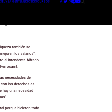
XEL Y LA GENTE
MEDIOS
DISCURSOS
e plantea
ro pueblo a
riqueza también se
 mejoren los salarios”,
nto al intendente Alfredo
errocarril.
 las necesidades de
r con los derechos es
nde hay una necesidad
nas”.
ral porque hicieron todo