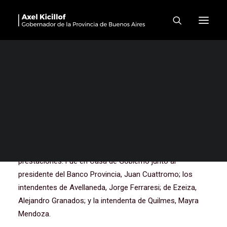
Kicillof firmó convenios
para la compra de bienes de
capital en tres municipios
El gobernador de la provincia de Buenos Aires, Axel
Kicillof, encabezó esta mañana el acto de firma de
convenios de leasing por $640 millones en beneficio de
tres distritos que adquirirán a través del Banco Provincia
nuevos bienes de capital para fortalecer sus
prestaciones. Fue en Casa de Gobierno junto al
presidente del Banco Provincia, Juan Cuattromo; los
intendentes de Avellaneda, Jorge Ferraresi; de Ezeiza,
Alejandro Granados; y la intendenta de Quilmes, Mayra
Mendoza.