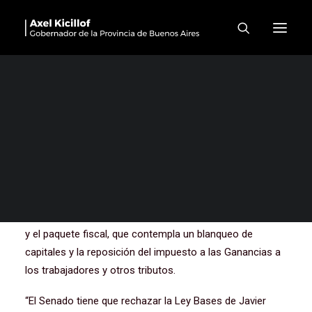
Kicillof pidió que el Senado
rechace la Ley Bases
El gobernador de la provincia de Buenos Aires, Axel
Kicillof, pidió hoy que el Senado rechace de la ley Bases,
que obtuvo media sanción en Diputados, y por la cual se
otorgan facultades especiales al Poder Ejecutivo para
privatizar empresas públicas, eliminar la moratoria
previsional, habilitar la creación de un régimen de
incentivo para “grandes inversiones”, una reforma laboral
y el paquete fiscal, que contempla un blanqueo de
capitales y la reposición del impuesto a las Ganancias a
los trabajadores y otros tributos.
“El Senado tiene que rechazar la Ley Bases de Javier