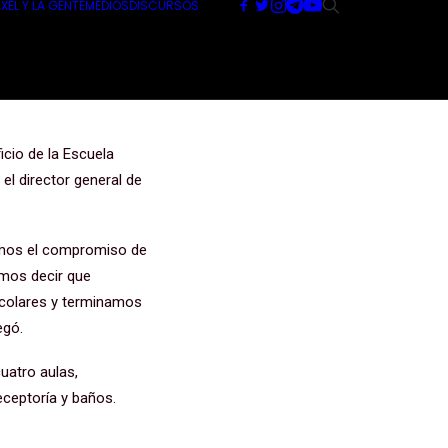
XEL Y LA GENTE
MEDIOS
DISCURSOS
la Secundaria
ficio de la Escuela
el director general de
imos el compromiso de
emos decir que
scolares y terminamos
egó.
cuatro aulas,
receptoría y baños.