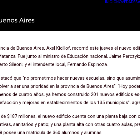
INICIO
NOVEDADES
A
orrió el nuevo edificio de la Escue
 Matanza
ncia de Buenos Aires, Axel Kicillof, recorrió este jueves el nuevo edi
tanza. Fue junto al ministro de Educación nacional, Jaime Perczyk; 
erto Sileoni; y el intendente local, Fernando Espinoza.
 destacó que “no prometimos hacer nuevas escuelas, sino que asum
olver a ser una prioridad en la provincia de Buenos Aires”. “Hoy pod
enos de cuatro años, ya hemos construido 201 nuevos edificios e
efacción y mejoras en establecimientos de los 135 municipios”, agr
n de $187 millones, el nuevo edificio cuenta con una planta baja con 
ivas, sanitarios y patio; y una planta alta con otras cuatro aulas, p
68 posee una matrícula de 360 alumnos y alumnas.