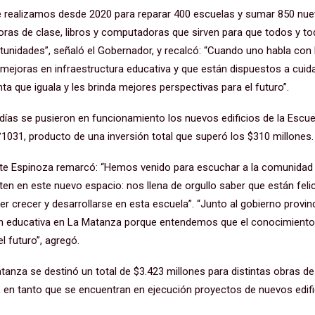
e realizamos desde 2020 para reparar 400 escuelas y sumar 850 nu
s de clase, libros y computadoras que sirven para que todos y to
unidades”, señaló el Gobernador, y recalcó: “Cuando uno habla con l
mejoras en infraestructura educativa y que están dispuestos a cuida
 que iguala y les brinda mejores perspectivas para el futuro”.
días se pusieron en funcionamiento los nuevos edificios de la Escue
°1031, producto de una inversión total que superó los $310 millones.
ente Espinoza remarcó: “Hemos venido para escuchar a la comunidad
en en este nuevo espacio: nos llena de orgullo saber que están fel
r crecer y desarrollarse en esta escuela”. “Junto al gobierno provi
ón educativa en La Matanza porque entendemos que el conocimiento
l futuro”, agregó.
tanza se destinó un total de $3.423 millones para distintas obras de
s, en tanto que se encuentran en ejecución proyectos de nuevos edif