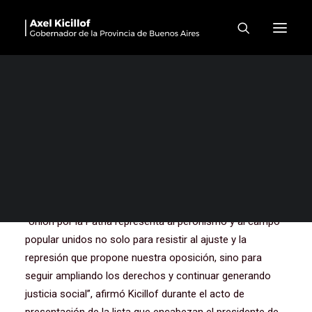
Kicillof: “Unión por la Patria
representa al campo
popular que trabaja para
seguir ampliando derechos”
El Gobernador participó del acto de presentación de la
lista que encabezan Federico Otermín y Martín
Insaurralde.
“Unión por la Patria representa al peronismo y al campo
popular unidos no solo para resistir al ajuste y la
represión que propone nuestra oposición, sino para
seguir ampliando los derechos y continuar generando
justicia social”, afirmó Kicillof durante el acto de