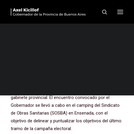
“Llevamos al Congreso
Nacional a diputados y
diputadas que le van a
poner el freno a Milei”
El gobernador de la provincia de Buenos Aires, Axel
Kicillof, encabezó este viernes una reunión de trabajo
con los candidatos de Fuerza Patria a diputados
nacionales, intendentes, legisladores y ministros del
gabinete provincial. El encuentro convocado por el
Gobernador se llevó a cabo en el camping del Sindicato
de Obras Sanitarias (SOSBA) en Ensenada, con el
objetivo de delinear y puntualizar los objetivos del último
tramo de la campaña electoral.