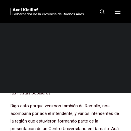
Nuevos agentes y drones
para la policía rural –
Baradero
Bueno, buenas tardes. Primero, Tito, muchas gracias por
recibirnos de nuevo en Baradero. Hace poquito
estuvimos siguiendo las alternativas de la fiesta popular
que se realiza acá de rock, que es increíble la cantidad de
gente que vino. La Provincia por supuesto que apoyando
las fiestas populares.
Digo esto porque venimos también de Ramallo, nos
acompaña por acá el intendente, y varios intendentes de
la región que estuvieron formando parte de la
presentación de un Centro Universitario en Ramallo. Acá