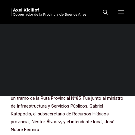
“Nunca vamos a convalidar
la crueldad ni a derrumbar
los sueños de nuestro
pueblo”
El gobernador de la provincia de Buenos Aires, Axel
Kicillof, encabezó este martes en el municipio de
Guaminí la inauguración de la nueva Planta
Potabilizadora local y de la obra de repavimentación de
un tramo de la Ruta Provincial N°85. Fue junto al ministro
de Infraestructura y Servicios Públicos, Gabriel
Katopodis; el subsecretario de Recursos Hídricos
provincial, Néstor Álvarez; y el intendente local, José
Nobre Ferreira.