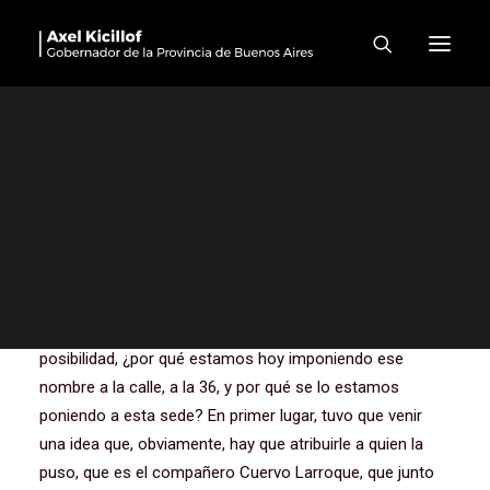
Plenario Provincial de la
CGT en La Plata
Compañeros y compañeras, muchísimas gracias.
Empiezo por el principio, es la verdad que un hermoso
homenaje que estamos haciendo hoy en la casa de los
trabajadores de la Regional La Plata al compañero José
Ignacio Rucci.
Yo quiero decir que esto tiene varias condiciones de
posibilidad, ¿por qué estamos hoy imponiendo ese
nombre a la calle, a la 36, y por qué se lo estamos
poniendo a esta sede? En primer lugar, tuvo que venir
una idea que, obviamente, hay que atribuirle a quien la
puso, que es el compañero Cuervo Larroque, que junto