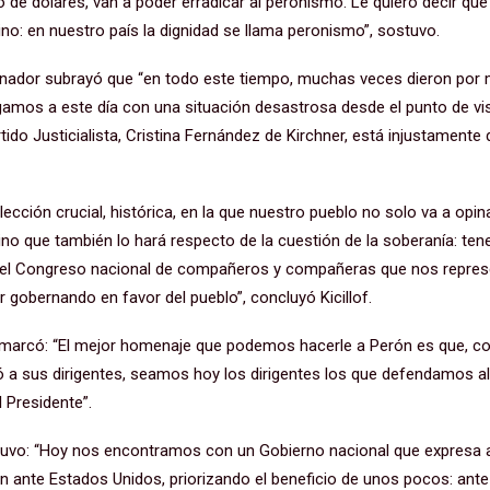
 de dólares, van a poder erradicar al peronismo. Le quiero decir qu
no: en nuestro país la dignidad se llama peronismo”, sostuvo.
rnador subrayó que “en todo este tiempo, muchas veces dieron por
legamos a este día con una situación desastrosa desde el punto de vi
rtido Justicialista, Cristina Fernández de Kirchner, está injustamente
ección crucial, histórica, en la que nuestro pueblo no solo va a opin
ino que también lo hará respecto de la cuestión de la soberanía: te
nar el Congreso nacional de compañeros y compañeras que nos repres
 gobernando en favor del pueblo”, concluyó Kicillof.
emarcó: “El mejor homenaje que podemos hacerle a Perón es que, co
ió a sus dirigentes, seamos hoy los dirigentes los que defendamos al
 Presidente”.
stuvo: “Hoy nos encontramos con un Gobierno nacional que expresa 
n ante Estados Unidos, priorizando el beneficio de unos pocos: ante