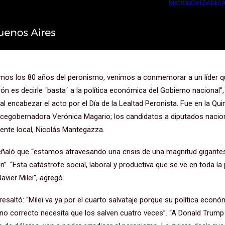
INICIO
NOVEDADES
A
rón es decirle ´basta´ a la políti
o nacional”
amos los 80 años del peronismo, venimos a conmemorar a un líder qu
 es decirle ´basta´ a la política económica del Gobierno nacional”, 
 al encabezar el acto por el Día de la Lealtad Peronista. Fue en la Qu
 vicegobernadora Verónica Magario; los candidatos a diputados nacio
dente local, Nicolás Mantegazza.
señaló que “estamos atravesando una crisis de una magnitud gigante
n”. “Esta catástrofe social, laboral y productiva que se ve en toda la
avier Milei”, agregó.
saltó: “Milei va ya por el cuarto salvataje porque su política econó
ino correcto necesita que los salven cuatro veces”. “A Donald Trump