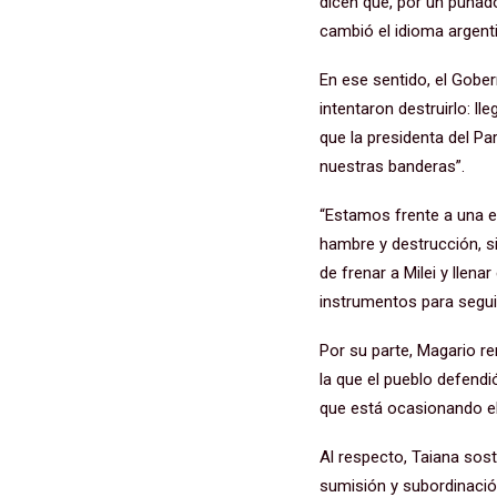
dicen que, por un puñado
cambió el idioma argenti
En ese sentido, el Gobe
intentaron destruirlo: l
que la presidenta del Pa
nuestras banderas”.
“Estamos frente a una el
hambre y destrucción, s
de frenar a Milei y lle
instrumentos para seguir
Por su parte, Magario r
la que el pueblo defend
que está ocasionando el
Al respecto, Taiana so
sumisión y subordinació