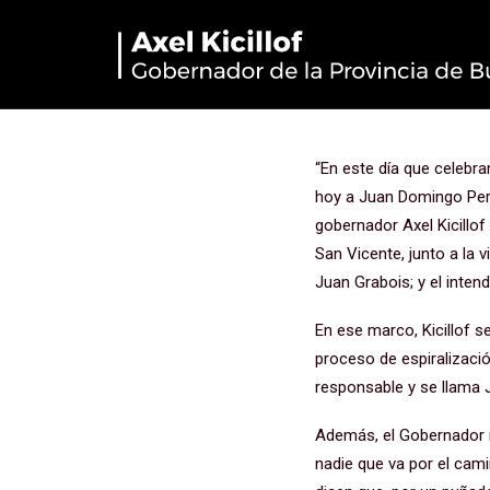
“Honrar a Pe
del Gobiern
“En este día que celebr
hoy a Juan Domingo Perón
gobernador Axel Kicillof
San Vicente, junto a la
Juan Grabois; y el inten
En ese marco, Kicillof 
proceso de espiralizació
responsable y se llama J
Además, el Gobernador re
nadie que va por el cam