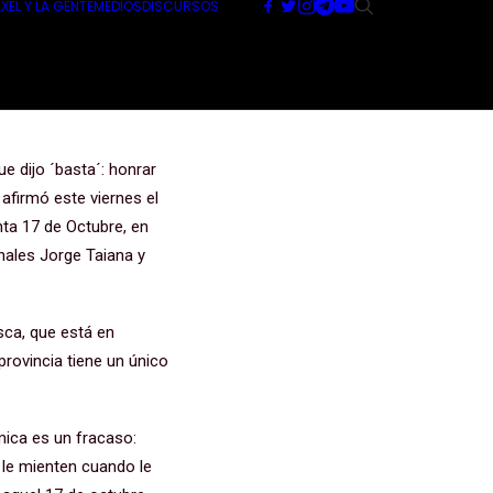
XEL Y LA GENTE
MEDIOS
DISCURSOS
ca económica
e dijo ´basta´: honrar
afirmó este viernes el
inta 17 de Octubre, en
nales Jorge Taiana y
sca, que está en
 provincia tiene un único
mica es un fracaso:
 le mienten cuando le