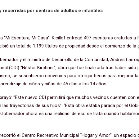
y recorridas por centros de adultos e infantiles
“Mi Escritura, Mi Casa”, Kicillof entregó 497 escrituras gratuitas a fa
ibió un total de 1.199 títulos de propiedad desde el comienzo de la 
obernador y el ministro de Desarrollo de la Comunidad, Andrés Larroq
ntil (CDI) “Néstor Kirchner”, obra que fue finalizada tras haber sido 
ismo, se suscribieron convenios para otorgar becas para mejorar la 
prendizaje de niños y niñas de 45 días a los 14 años.
subrayó: “Este nuevo CDI permitirá que muchos vecinos cuenten con 
las trayectorias de sus hijos”. “Esta obra estaba parada por el Gobi
el Gobernador ahora es una realidad: de eso se trata cuando hablam
ecorrió el Centro Recreativo Municipal “Hogar y Amor”, un espacio