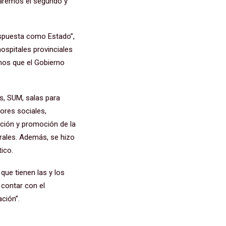
uraremos el segundo y
espuesta como Estado”,
ospitales provinciales
emos que el Gobierno
os, SUM, salas para
dores sociales,
nción y promoción de la
urales. Además, se hizo
ico.
que tienen las y los
 contar con el
ción”.