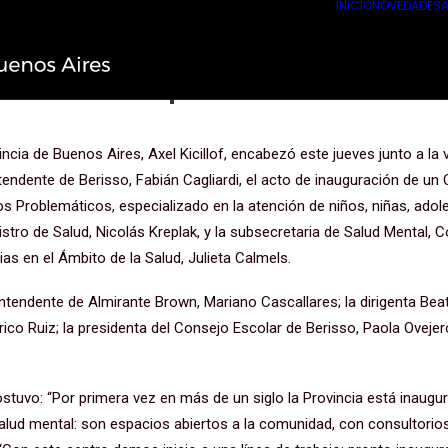
INICIO
NOVEDADES
A
a vez en más de 100 años la Provi
raestructura para la salud mental
incia de Buenos Aires, Axel Kicillof, encabezó este jueves junto a l
tendente de Berisso, Fabián Cagliardi, el acto de inauguración de u
 Problemáticos, especializado en la atención de niños, niñas, adol
istro de Salud, Nicolás Kreplak, y la subsecretaria de Salud Mental
as en el Ámbito de la Salud, Julieta Calmels.
intendente de Almirante Brown, Mariano Cascallares; la dirigenta Beat
ico Ruiz; la presidenta del Consejo Escolar de Berisso, Paola Ovejero;
ostuvo: “Por primera vez en más de un siglo la Provincia está inaug
salud mental: son espacios abiertos a la comunidad, con consultorio