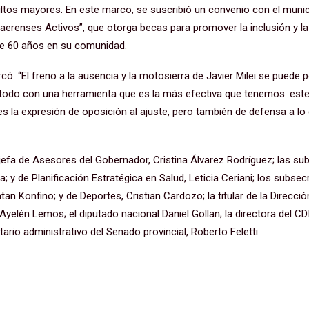
dultos mayores. En este marco, se suscribió un convenio con el munic
renses Activos”, que otorga becas para promover la inclusión y la 
e 60 años en su comunidad.
arcó: “El freno a la ausencia y la motosierra de Javier Milei se puede
odo con una herramienta que es la más efectiva que tenemos: este
es la expresión de oposición al ajuste, pero también de defensa a l
jefa de Asesores del Gobernador, Cristina Álvarez Rodríguez; las sub
; y de Planificación Estratégica en Salud, Leticia Ceriani; los subsec
an Konfino; y de Deportes, Cristian Cardozo; la titular de la Direcci
, Ayelén Lemos; el diputado nacional Daniel Gollan; la directora del CD
tario administrativo del Senado provincial, Roberto Feletti.