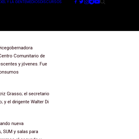
XEL Y LA GENTE
MEDIOS
DISCURSOS
ncia
”
a vicegobernadora
n Centro Comunitario de
escentes y jóvenes. Fue
, Consumos
riz Grasso; el secretario
 y el dirigente Walter Di
urando nueva
s, SUM y salas para