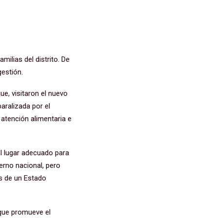
milias del distrito. De
gestión.
ue, visitaron el nuevo
paralizada por el
atención alimentaria e
el lugar adecuado para
erno nacional, pero
os de un Estado
 que promueve el