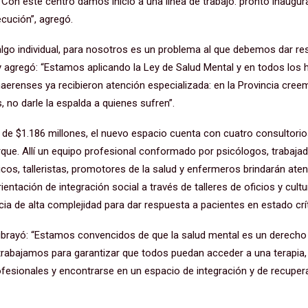
 “Con este centro damos inicio a una línea de trabajo: pronto inaug
cución”, agregó.
algo individual, para nosotros es un problema al que debemos dar r
 agregó: “Estamos aplicando la Ley de Salud Mental y en todos los h
aerenses ya recibieron atención especializada: en la Provincia cre
 no darle la espalda a quienes sufren”.
n de $1.186 millones, el nuevo espacio cuenta con cuatro consultori
rque. Allí un equipo profesional conformado por psicólogos, trabaja
os, talleristas, promotores de la salud y enfermeros brindarán ate
ientación de integración social a través de talleres de oficios y cult
ia de alta complejidad para dar respuesta a pacientes en estado crít
ubrayó: “Estamos convencidos de que la salud mental es un derecho 
rabajamos para garantizar que todos puedan acceder a una terapia,
sionales y encontrarse en un espacio de integración y de recupera