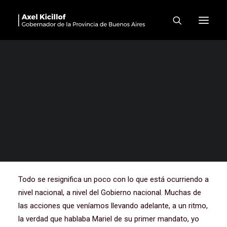
Reapertura del Museo
Molina Campos en Moreno
Me gustan los pibes y las pibas de Moreno. ¡Qué lindo!
Bueno, gracias. Bueno, primero reafirmar que es una
mañana especial acá en Moreno, acá en la provincia de
Buenos Aires, por el acto, por el contenido de lo que
estamos haciendo. Lo sería en cualquier situación,
Mariel, pero lo es más en el contexto que se está
viviendo en la Argentina, ¿no?
Todo se resignifica un poco con lo que está ocurriendo a
nivel nacional, a nivel del Gobierno nacional. Muchas de
las acciones que veníamos llevando adelante, a un ritmo,
la verdad que hablaba Mariel de su primer mandato, yo