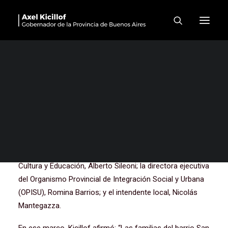
“Seguimos sumando la
fuerza de la comunidad y de
las familias bonaerenses
para ampliar derechos”
El gobernador de la provincia de Buenos Aires, Axel
Kicillof, encabezó este martes el acto de inauguración
formal del nuevo polo educativo “San José” en el
municipio de San Vicente, junto al director general de
Cultura y Educación, Alberto Sileoni; la directora ejecutiva
del Organismo Provincial de Integración Social y Urbana
(OPISU), Romina Barrios; y el intendente local, Nicolás
Mantegazza.