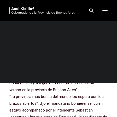
“Tendremos un excelente
verano en la provincia de
Buenos Aires”
El gobernador Axel Kicillof encabezó la presentación del
Operativo de Sol a Sol y el lanzamiento de la temporada
2024-2025 desde la ciudad de Miramar, partido de
General Alvarado, donde destacó la inversión del Estado
para garantizar el bienestar de los turistas en destinos
bonaerenses y aseguró: “Tendremos un excelente
verano en la provincia de Buenos Aires”
“La provincia más bonita del mundo los espera con los
brazos abiertos”, dijo el mandatario bonaerense, quien
estuvo acompañado por el intendente Sebastián