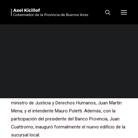
“Tiene que haber inversión
pública para garantizar que
todos puedan acceder a la
salud, la educación y la
vivienda”
El gobernador de la provincia de Buenos Aires, Axel
Kicillof, encabezó este viernes el acto de entrega de 469
escrituras gratuitas para familias de Ramallo, junto al
ministro de Justicia y Derechos Humanos, Juan Martín
Mena; y el intendente Mauro Poletti. Además, con la
participación del presidente del Banco Provincia, Juan
Cuattromo, inauguró formalmente el nuevo edificio de la
sucursal local.