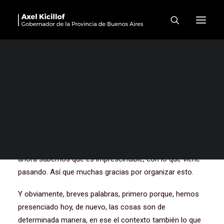
Concierto homenaje a las
Abuelas de Plaza de Mayo
en el Teatro Argentino
Muchas gracias a todos y a todas. Gracias, obviamente,
primero a quienes organizaron un homenaje a las
Abuelas. A Florencia, al Instituto Cultural, a todos los que
colaboraron. Porque antes pensábamos que era
oportuno, en este momento hacer un homenaje, pero
ahora sabemos que es imprescindible, con lo que viene
pasando. Así que muchas gracias por organizar esto.
Y obviamente, breves palabras, primero porque, hemos
presenciado hoy, de nuevo, las cosas son de
determinada manera, en ese el contexto también lo que