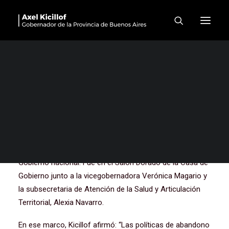
“Estamos viviendo una
catástrofe sanitaria que era
absolutamente evitable”
El gobernador Axel Kicillof encabezó este martes con el
ministro de Salud, Nicolás Kreplak, un encuentro con
más de 60 intendentes e intendentas bonaerenses para
analizar la situación sanitaria que atraviesa la provincia
de Buenos Aires como consecuencia de los recortes del
Gobierno nacional. Fue en el Salón Dorado de la Casa de
Gobierno junto a la vicegobernadora Verónica Magario y
la subsecretaria de Atención de la Salud y Articulación
Territorial, Alexia Navarro.
En ese marco, Kicillof afirmó: “Las políticas de abandono