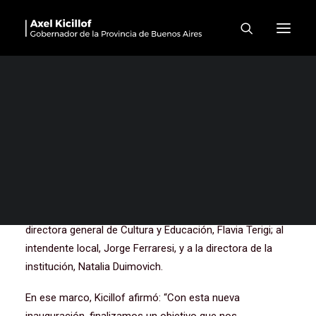
“No solo reivindicamos y
defendemos la escuela
pública: trabajamos todos
los días para transformarla”
El gobernador de la provincia de Buenos Aires, Axel
Kicillof, encabezó este martes la inauguración del nuevo
edificio del Jardín de Infantes N°918 “Carlota B. de
Domínico”, en el municipio de Avellaneda. Fue junto a la
directora general de Cultura y Educación, Flavia Terigi; al
intendente local, Jorge Ferraresi, y a la directora de la
institución, Natalia Duimovich.
En ese marco, Kicillof afirmó: “Con esta nueva