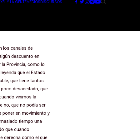
XEL Y LA GENTE
MEDIOS
DISCURSOS
asural
omas
aba a veces licencias, no funcionaba nada. En las cárceles de la PBA había una huelga de hambre porque no le compraban la comida, ni la comida. Bueno, deuda, problemas por todos lados. Quiero decir que no prometimos ni un km. Mirá que estaba regalado, porque venían prometiendo, todos sabían prometido, era fácil entrar en la misma. No prometimos nada en caminos rurales. Tampoco prometimos esta planta de reciclado, cerrar los basurales. No prometimos traer ambulancias. Es al revés. Nosotros prometimos cero, pero esta es la ambulancia 207 que distribuimos en la PBA. Me parece que también es todo una declaración de principios, un manifiesto en materia de concepción política. Veníamos de una época donde nos prometieron ´pobreza cero´ ´la revolución de la alegría´, que nadie iba a perder nada, así terminamos. Era importante empezar a hacer una política distinta en una provincia tan extensa, que tiene pueblos como Tres Lomas, que tenía algunas necesidades históricas. Si uno dice que para invertir no sé, 2.000, 3.000, 4.000 millones de pesos, necesarios para tener esta maquinaria tan importante, o una ambulancia, 30 millones de pesos, fíjense los números, no puede una municipalidad. Son tres ambulancias que hemos traído, o sea para sustituir el parque nero de ambulancias. Patrulleros, nueve patrulleros, salen más o menos lo mismo que una ambulancia, nueve patrulleros cero kilómetros. Y así con todo. Pero, ¿qué pasa cuando un municipio sabe que sus recursos no le a