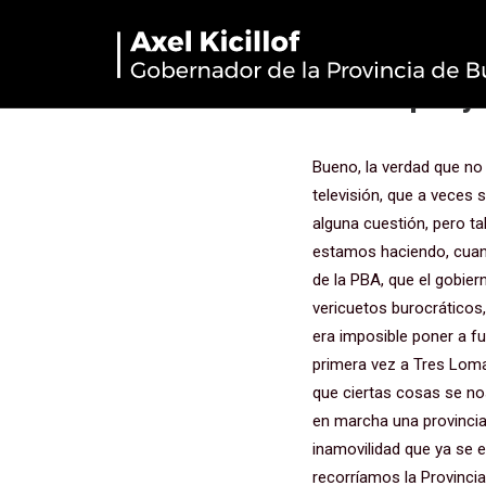
Firma de co
Municipal y
Bueno, la verdad que no sé, tal vez algún dirigente político de la derecha, esos que frecuentan los canales de televisión, que a veces se emocionan cuando ven a un periodista que les da apoyo y tal vez algún descuento en alguna cuestión, pero tal vez no entiendan qué es lo que produce cuando uno puede recorrer la Provincia, como lo estamos haciendo, cuando un puede volver a Tres Lomas y ver que las cosas pasan. Dice la leyenda que el Estado de la PBA, que el gobierno de la PBA, es ineficaz e ineficiente. Decían que era imposible e inviable, que tiene tantos vericuetos burocráticos, que hace tanto tiempo está tal vez un poco esclerosado, tal vez un poco desaceitado, que era imposible poner a funcionar el Estado provincial y hacerlo de manera que pretendíamos cuando vinimos la primera vez a Tres Lomas, que estábamos recorriendo la Provincia en campaña, diciendo que no, que no podía ser que ciertas cosas se nos presentaran como directamente imposibles. Pero bueno, había que poner en movimiento y en marcha una provincia, un Estado, que tiene dificultades administrativas, que tiene hace demasiado tiempo una inamovilidad que ya se estaba convirtiendo prácticamente en permanente. Y también sabiendo que cuando recorríamos la Provincia, allá por el ‘18, el ‘19, veíamos al mismo tiempo cómo un gobierno de derecha como el que había entonces venía retirando al Estado, venía destruyendo, abandonando diferentes funciones, veíamos cómo se caían a pedazos las escuelas, se cerraban, veíamos cómo la salud era sometida a un ajuste brutal, no había medicamentos, no había flota sanitaria en la PBA, no había aviones para poder trasladar en el caso de necesidad por algún tipo de derivación, o por algún accidente, no lo había tampoco para el trasplante de órganos, y la búsqueda de órganos… Bueno, estaba la Provincia no solo ahí detenida sino sufriendo una erosión, sufriendo una pérdida permanente. En aquel momento nos costaba mucho prometer, nos costaba mucho incluso al ver y al registrar que faltaban tantas cosas decir “bueno, votame porque te lo vamos a solucionar”. Así que hoy la verdad que cuando lo escucho a Jorge, la vez pasada también le pedí a Jorge cuchicheando, por qué no contás todo lo que estamos haciendo. En 