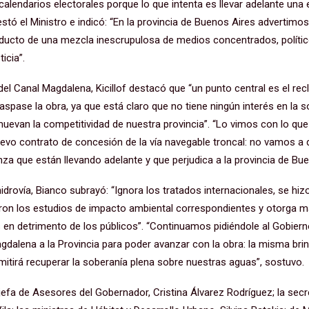
calendarios electorales porque lo que intenta es llevar adelante una 
estó el Ministro e indicó: “En la provincia de Buenos Aires advertimo
oducto de una mezcla inescrupulosa de medios concentrados, políti
icia”.
del Canal Magdalena, Kicillof destacó que “un punto central es el re
aspase la obra, ya que está claro que no tiene ningún interés en la s
muevan la competitividad de nuestra provincia”. “Lo vimos con lo qu
uevo contrato de concesión de la vía navegable troncal: no vamos a 
a que están llevando adelante y que perjudica a la provincia de Bue
hidrovía, Bianco subrayó: “Ignora los tratados internacionales, se hiz
zaron los estudios de impacto ambiental correspondientes y otorga m
s en detrimento de los públicos”. “Continuamos pidiéndole al Gobiern
agdalena a la Provincia para poder avanzar con la obra: la misma bri
mitirá recuperar la soberanía plena sobre nuestras aguas”, sostuvo.
jefa de Asesores del Gobernador, Cristina Álvarez Rodríguez; la secre