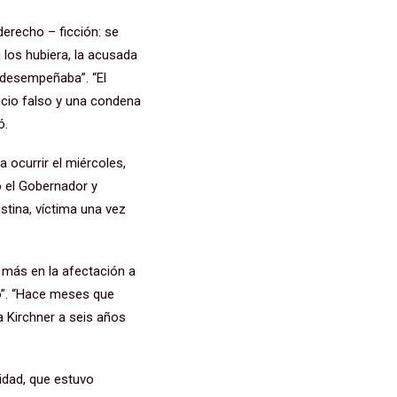
derecho – ficción: se
 los hubiera, la acusada
e desempeñaba”. “El
uicio falso y una condena
ó.
 ocurrir el miércoles,
ó el Gobernador y
tina, víctima una vez
 más en la afectación a
o”. “Hace meses que
a Kirchner a seis años
lidad, que estuvo