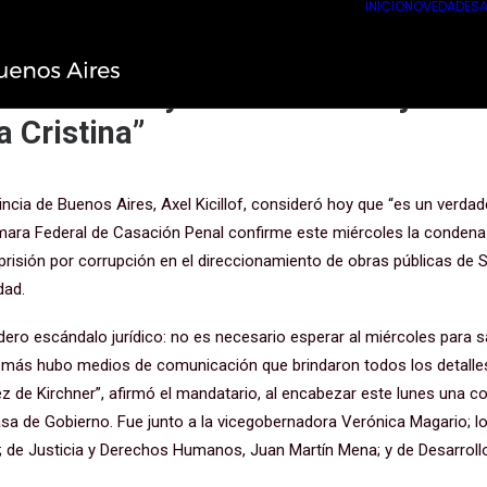
INICIO
NOVEDADES
A
es veremos un verdadero escándalo
 sin delitos y con el único objetiv
a Cristina”
incia de Buenos Aires, Axel Kicillof, consideró hoy que “es un verda
ámara Federal de Casación Penal confirme este miércoles la condena
prisión por corrupción en el direccionamiento de obras públicas de 
dad.
ero escándalo jurídico: no es necesario esperar al miércoles para s
 más hubo medios de comunicación que brindaron todos los detalles 
ez de Kirchner”, afirmó el mandatario, al encabezar este lunes una c
asa de Gobierno. Fue junto a la vicegobernadora Verónica Magario; l
; de Justicia y Derechos Humanos, Juan Martín Mena; y de Desarroll