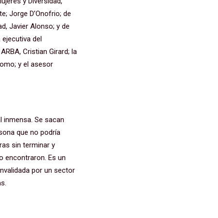
Mujeres y Diversidad,
te; Jorge D’Onofrio; de
ad, Javier Alonso; y de
 ejecutiva del
ARBA, Cristian Girard; la
tromo; y el asesor
al inmensa. Se sacan
rsona que no podría
as sin terminar y
no encontraron. Es un
onvalidada por un sector
as.