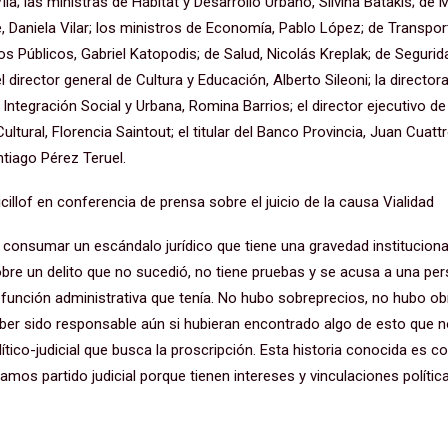
la; las ministras de Hábitat y Desarrollo Urbano, Silvina Batakis; de 
, Daniela Vilar; los ministros de Economía, Pablo López; de Transpor
ios Públicos, Gabriel Katopodis; de Salud, Nicolás Kreplak; de Segurid
l director general de Cultura y Educación, Alberto Sileoni; la directora
Integración Social y Urbana, Romina Barrios; el director ejecutivo de 
Cultural, Florencia Saintout; el titular del Banco Provincia, Juan Cuat
ntiago Pérez Teruel.
cillof en conferencia de prensa sobre el juicio de la causa Vialidad
r consumar un escándalo jurídico que tiene una gravedad institucion
obre un delito que no sucedió, no tiene pruebas y se acusa a una pe
 función administrativa que tenía. No hubo sobreprecios, no hubo obr
aber sido responsable aún si hubieran encontrado algo de esto que 
tico-judicial que busca la proscripción. Esta historia conocida es c
mamos partido judicial porque tienen intereses y vinculaciones polític