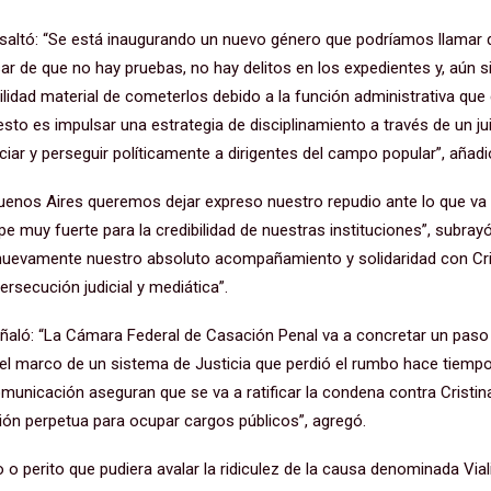
resaltó: “Se está inaugurando un nuevo género que podríamos llamar 
 de que no hay pruebas, no hay delitos en los expedientes y, aún si
bilidad material de cometerlos debido a la función administrativa qu
sto es impulsar una estrategia de disciplinamiento a través de un j
ciar y perseguir políticamente a dirigentes del campo popular”, añadi
uenos Aires queremos dejar expreso nuestro repudio ante lo que va a
e muy fuerte para la credibilidad de nuestras instituciones”, subray
uevamente nuestro absoluto acompañamiento y solidaridad con Cris
rsecución judicial y mediática”.
ñaló: “La Cámara Federal de Casación Penal va a concretar un paso
el marco de un sistema de Justicia que perdió el rumbo hace tiemp
municación aseguran que se va a ratificar la condena contra Cristin
tación perpetua para ocupar cargos públicos”, agregó.
 o perito que pudiera avalar la ridiculez de la causa denominada Via