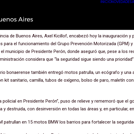
INICIO
NOVEDADES
A
ad sigue siendo una prioridad”
incia de Buenos Aires, Axel Kicillof, encabezó hoy la inauguración y
es para el funcionamiento del Grupo Prevención Motorizada (GPM) y
el municipio de Presidente Perón, donde aseguró que, pese a los re
ministración considera que “la seguridad sigue siendo una prioridad”
atario bonaerense también entregó motos patrulla, un ecógrafo y una 
 kit sanitario, camilla, tubos de oxígeno, bolso de paro, maletín con
 policial en Presidente Perón”, puso de relieve y rememoró que el go
 y destruida, con desinversión en todas las áreas y, en particular, en
M patrullan en 15 motos BMW los barrios para fortalecer la seguridad