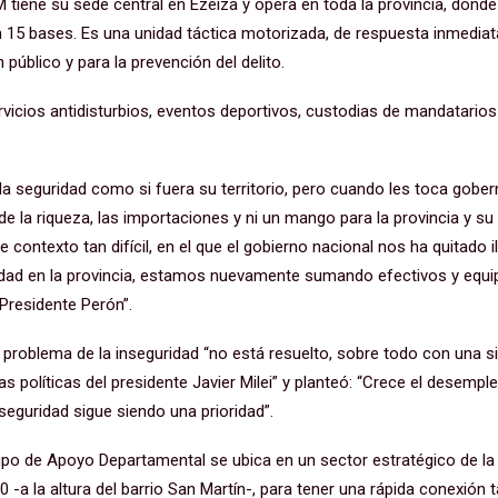
 tiene su sede central en Ezeiza y opera en toda la provincia, dond
en 15 bases. Es una unidad táctica motorizada, de respuesta inmediat
 público y para la prevención del delito.
vicios antidisturbios, eventos deportivos, custodias de mandatarios
la seguridad como si fuera su territorio, pero cuando les toca goberna
de la riqueza, las importaciones y ni un mango para la provincia y su
 contexto tan difícil, en el que el gobierno nacional nos ha quitado
ridad en la provincia, estamos nuevamente sumando efectivos y equi
 Presidente Perón”.
el problema de la inseguridad “no está resuelto, sobre todo con una
s políticas del presidente Javier Milei” y planteó: “Crece el desemple
 seguridad sigue siendo una prioridad”.
po de Apoyo Departamental se ubica en un sector estratégico de la l
0 -a la altura del barrio San Martín-, para tener una rápida conexión 