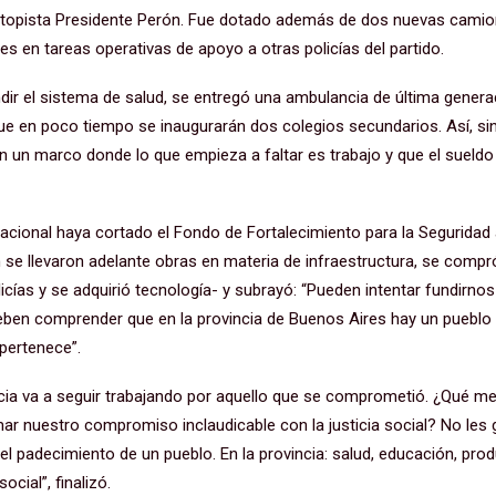
utopista Presidente Perón. Fue dotado además de dos nuevas cami
s en tareas operativas de apoyo a otras policías del partido.
dir el sistema de salud, se entregó una ambulancia de última genera
que en poco tiempo se inaugurarán dos colegios secundarios. Así, sin
n un marco donde lo que empieza a faltar es trabajo y que el sueld
nacional haya cortado el Fondo de Fortalecimiento para la Seguridad al
 se llevaron adelante obras en materia de infraestructura, se compr
cías y se adquirió tecnología- y subrayó: “Pueden intentar fundirnos
eben comprender que en la provincia de Buenos Aires hay un pueblo
 pertenece”.
incia va a seguir trabajando por aquello que se comprometió. ¿Qué me
rmar nuestro compromiso inclaudicable con la justicia social? No les g
l padecimiento de un pueblo. En la provincia: salud, educación, prod
ocial”, finalizó.