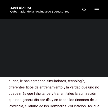
Nueva currícula de
formación para bomberos
Este es un pequeño acto improvisado porque tenemos
muchísimas actividades, pero no queríamos dejar de
estar hoy acá. Creo que estuve en el ‘21, fue la
inauguración. La verdad que estoy admirado de lo que ha
crecido este Centro de Entrenamiento. En aquel
momento ya sabíamos que era algo excepcional y de
gran importancia en el país y en América Latina, pero
bueno, le han agregado simuladores, tecnología,
diferentes tipos de entrenamiento y la verdad que uno no
puede más que felicitarlos y transmitirles la admiración
que nos genera día por día y en todos los rincones de la
Provincia, el laburo de los Bomberos Voluntarios. Así que