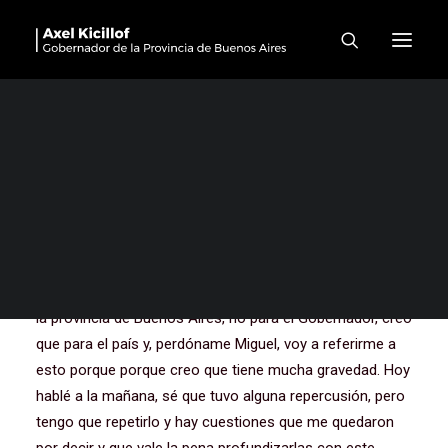
Nuevo edificio de la Escuela
de Arte y Conservatorio de
Música de Tandil
Bueno, muchas gracias a todos y a todas. La verdad, la
verdad que un día, la verdad que venimos acá, hoy a
Tandil, después de una conferencia de prensa
apresurada de hoy a primera hora de la mañana, porque
ayer ayer hubo un día difícil y complicado. Triste, no para
la provincia de Buenos Aires, no para el Gobernador, creo
que para el país y, perdóname Miguel, voy a referirme a
esto porque porque creo que tiene mucha gravedad. Hoy
hablé a la mañana, sé que tuvo alguna repercusión, pero
tengo que repetirlo y hay cuestiones que me quedaron