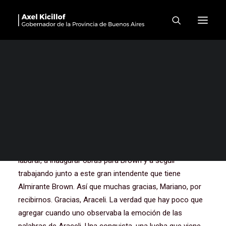
Nuevo edificio del Centro de
Educación Física N°56 –
Almirante Brown
Muchas gracias a todos y a todas. Primero, gracias
Mariano, gracias Almirante Brown, cierto que hemos
venido muchas veces, como dijo Mariano,
lamentablemente nunca pudimos venir a tomarnos un
café, o charlar un rato. Siempre que venimos, venimos a
laburar, a inaugurar obras para Brown y a seguir
trabajando junto a este gran intendente que tiene
Almirante Brown. Así que muchas gracias, Mariano, por
recibirnos. Gracias, Araceli. La verdad que hay poco que
agregar cuando uno observaba la emoción de las